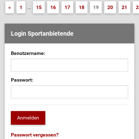
«
1
...
15
16
17
18
19
20
21
2
Login Sportanbietende
Benutzername:
Passwort:
Passwort vergessen?