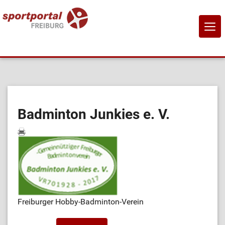
NAVI
EIN-
Home
Sportangebote
Badminton Junkies e. V.
Sportanbietende
Sportstätten
Job-Börse
Freiburger Hobby-Badminton-Verein
Kontakt