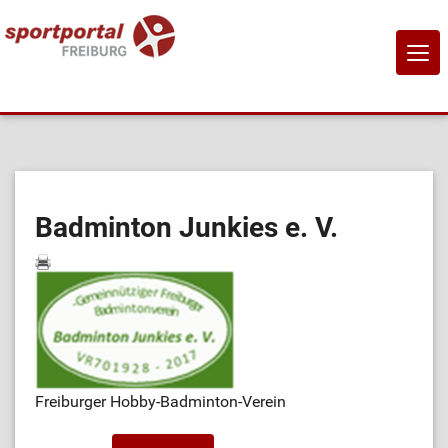
NAVI
EIN-
Home
Sportangebote
Badminton Junkies e. V.
Sportanbietende
Sportstätten
Job-Börse
Freiburger Hobby-Badminton-Verein
Kontakt