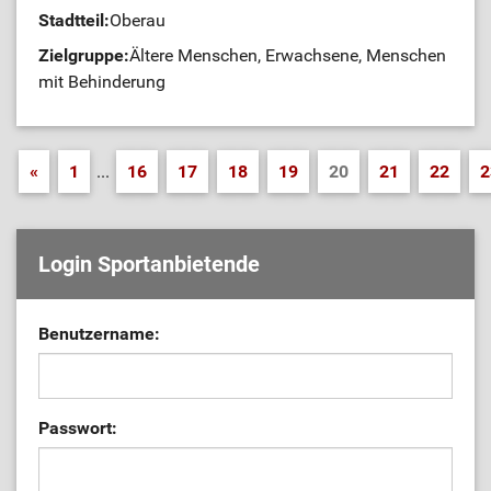
Stadtteil:
Oberau
Zielgruppe:
Ältere Menschen, Erwachsene, Menschen
mit Behinderung
«
1
...
16
17
18
19
20
21
22
2
Login Sportanbietende
Benutzername:
Passwort: