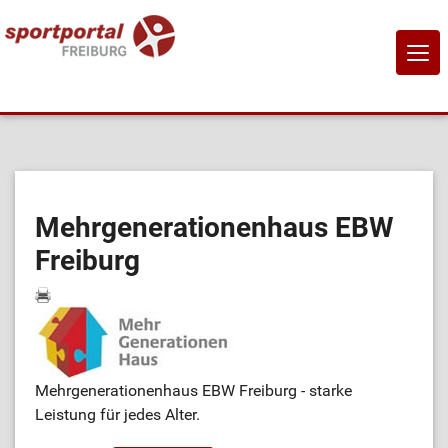
NAVI
EIN-
Home
Sportangebote
Mehrgenerationenhaus EBW
Freiburg
Sportanbietende
Sportstätten
Job-Börse
Mehrgenerationenhaus EBW Freiburg - starke
Leistung für jedes Alter.
Kontakt