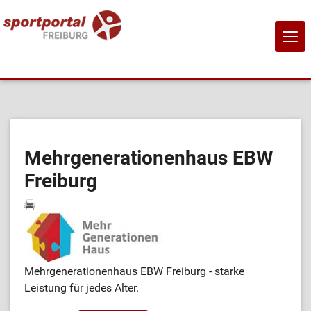
NAVI
EIN-
Home
Sportangebote
Mehrgenerationenhaus EBW
Freiburg
Sportanbietende
Sportstätten
Job-Börse
Mehrgenerationenhaus EBW Freiburg - starke
Leistung für jedes Alter.
Kontakt