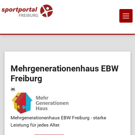
NAVI
EIN-
Home
Sportangebote
Mehrgenerationenhaus EBW
Freiburg
Sportanbietende
Sportstätten
Job-Börse
Mehrgenerationenhaus EBW Freiburg - starke
Leistung für jedes Alter.
Kontakt