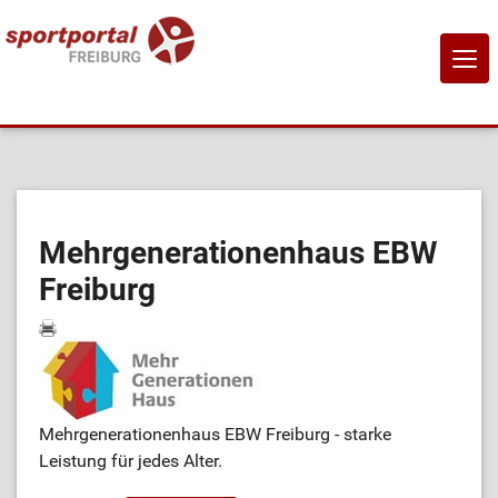
NAVI
EIN-
Home
Sportangebote
Mehrgenerationenhaus EBW
Freiburg
Sportanbietende
Sportstätten
Job-Börse
Mehrgenerationenhaus EBW Freiburg - starke
Leistung für jedes Alter.
Kontakt