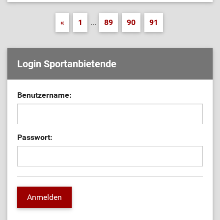
«
1
...
89
90
91
Login Sportanbietende
Benutzername:
Passwort: