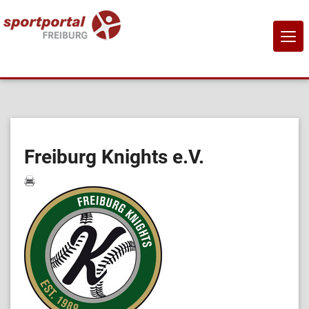
NAVI
EIN-
Home
Sportangebote
Freiburg Knights e.V.
Sportanbietende
Sportstätten
Job-Börse
Kontakt