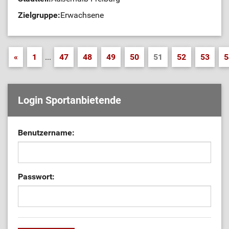
Zielgruppe:
Erwachsene
«
1
...
47
48
49
50
51
52
53
5
Login Sportanbietende
Benutzername:
Passwort: