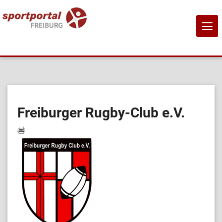
NAVI
EIN-
Home
Sportangebote
Freiburger Rugby-Club e.V.
Sportanbietende
Sportstätten
Job-Börse
Kontakt