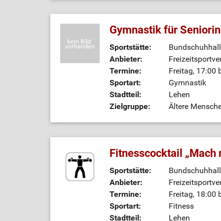
Gymnastik für Seniori
Sportstätte:
Bundschuhhall
Anbieter:
Freizeitsportve
Termine:
Freitag, 17:00 
Sportart:
Gymnastik
Stadtteil:
Lehen
Zielgruppe:
Ältere Mensch
Fitnesscocktail „Mach m
Sportstätte:
Bundschuhhall
Anbieter:
Freizeitsportve
Termine:
Freitag, 18:00 
Sportart:
Fitness
Stadtteil:
Lehen