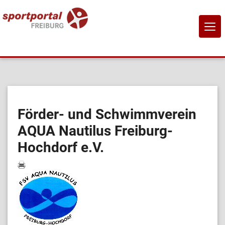
NAVI
EIN-
Home
Sportangebote
Förder- und Schwimmverein
AQUA Nautilus Freiburg-
Sportanbietende
Hochdorf e.V.
Sportstätten
Job-Börse
Kontakt