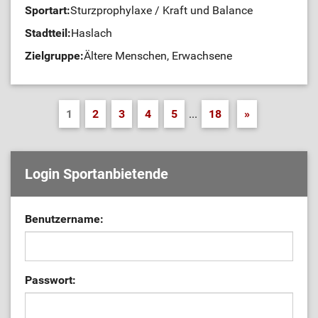
Sportart:
Sturzprophylaxe / Kraft und Balance
Stadtteil:
Haslach
Zielgruppe:
Ältere Menschen, Erwachsene
1
2
3
4
5
...
18
»
Login Sportanbietende
Benutzername:
Passwort: