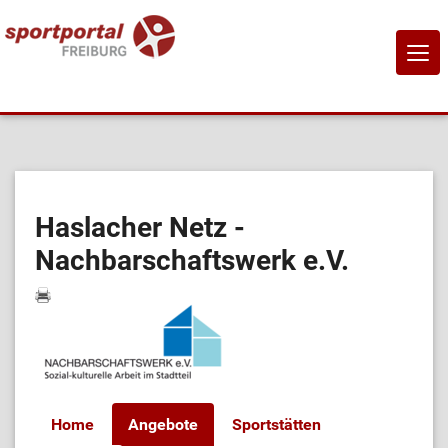
NAVI
EIN-
Home
Sportangebote
Haslacher Netz -
Nachbarschaftswerk e.V.
Sportanbietende
Sportstätten
Job-Börse
Home
Angebote
Sportstätten
Kontakt