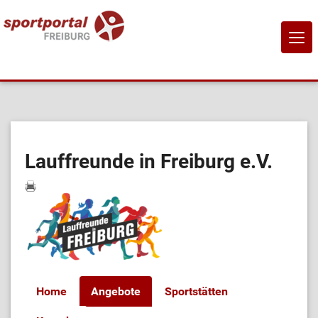
NAVI
EIN-
Home
Sportangebote
Lauffreunde in Freiburg e.V.
Sportanbietende
Sportstätten
Job-Börse
Home
Angebote
Sportstätten
Kontakt