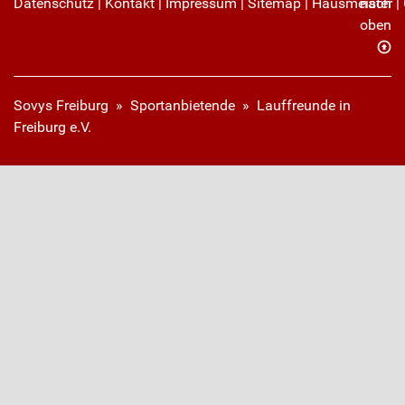
Datenschutz
|
Kontakt
|
Impressum
|
Sitemap
|
Hausmeister
nach
|
oben
Sovys Freiburg
»
Sportanbietende
» Lauffreunde in
Freiburg e.V.