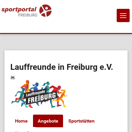
NAVI
EIN-
Home
Sportangebote
Lauffreunde in Freiburg e.V.
Sportanbietende
Sportstätten
Job-Börse
Home
Angebote
Sportstätten
Kontakt