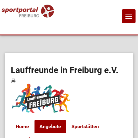
NAVI
EIN-
Home
Sportangebote
Lauffreunde in Freiburg e.V.
Sportanbietende
Sportstätten
Job-Börse
Home
Angebote
Sportstätten
Kontakt