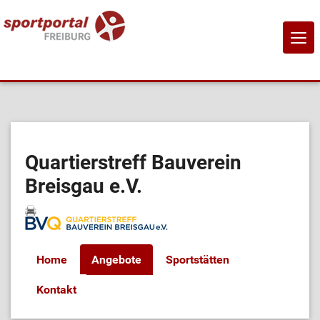
NAVI
EIN-
Home
Sportangebote
Quartierstreff Bauverein
Breisgau e.V.
Sportanbietende
Sportstätten
Home
Angebote
Sportstätten
Job-Börse
Kontakt
Kontakt