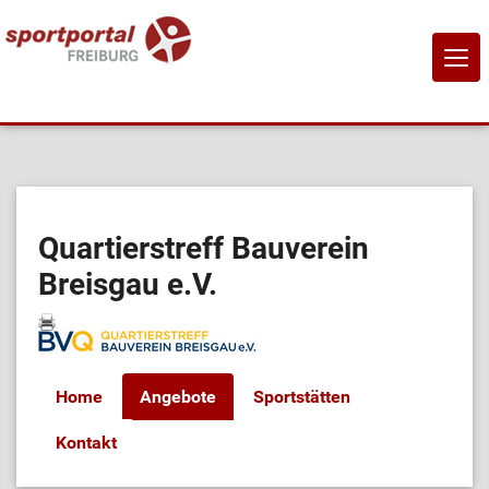
NAVI
EIN-
Home
Sportangebote
Quartierstreff Bauverein
Breisgau e.V.
Sportanbietende
Sportstätten
Home
Angebote
Sportstätten
Job-Börse
Kontakt
Kontakt