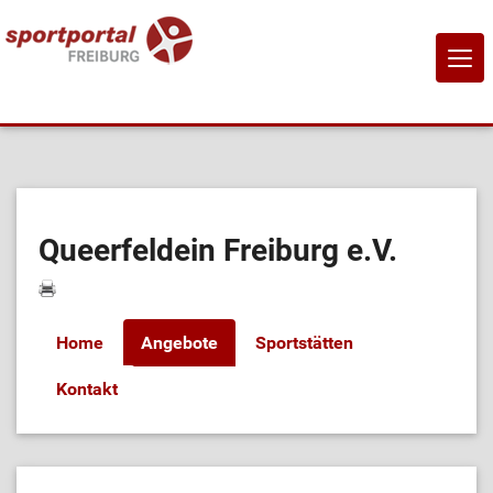
NAVI
EIN-
Home
Sportangebote
Queerfeldein Freiburg e.V.
Sportanbietende
Home
Angebote
Sportstätten
Sportstätten
Kontakt
Job-Börse
Kontakt