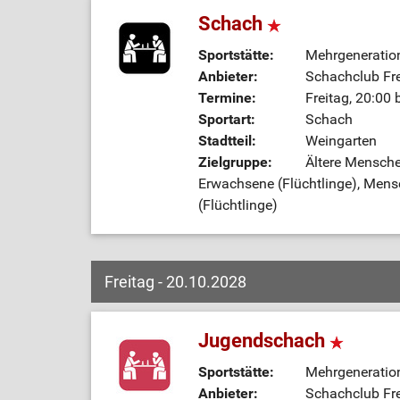
Schach
Sportstätte:
Mehrgeneratio
Anbieter:
Schachclub Fre
Termine:
Freitag, 20:00 
Sportart:
Schach
Stadtteil:
Weingarten
Zielgruppe:
Ältere Mensche
Erwachsene (Flüchtlinge), Men
(Flüchtlinge)
Freitag - 20.10.2028
Jugendschach
Sportstätte:
Mehrgeneratio
Anbieter:
Schachclub Fre