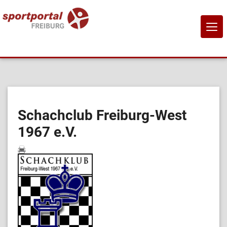
NAVI
EIN-
Home
Sportangebote
Schachclub Freiburg-West
1967 e.V.
Sportanbietende
Sportstätten
Job-Börse
Kontakt