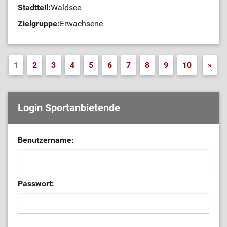
Stadtteil:
Waldsee
Zielgruppe:
Erwachsene
1
2
3
4
5
6
7
8
9
10
»
Login Sportanbietende
Benutzername:
Passwort: