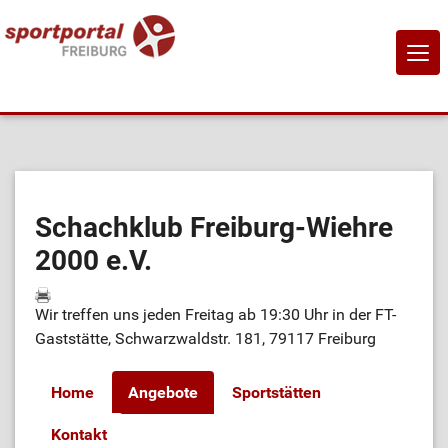
NAVI
EIN-
Home
Sportangebote
Schachklub Freiburg-Wiehre
2000 e.V.
Sportanbietende
Wir treffen uns jeden Freitag ab 19:30 Uhr in der FT-
Sportstätten
Gaststätte, Schwarzwaldstr. 181, 79117 Freiburg
Job-Börse
Home
Angebote
Sportstätten
Kontakt
Kontakt