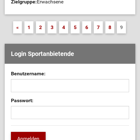
Zielgruppe:
Erwachsene
«
1
2
3
4
5
6
7
8
9
Login Sportanbietende
Benutzername:
Passwort: