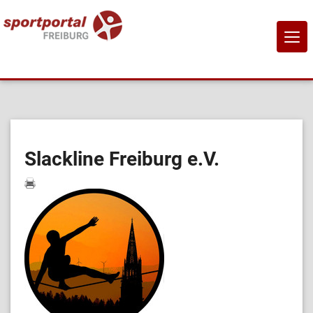
NAVI
EIN-
Home
Sportangebote
Slackline Freiburg e.V.
Sportanbietende
Sportstätten
Job-Börse
Kontakt