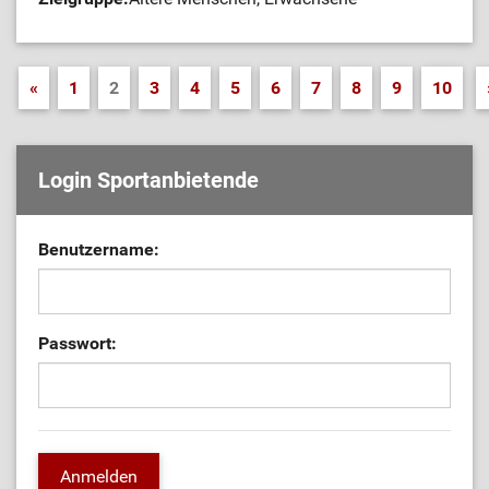
«
1
2
3
4
5
6
7
8
9
10
Login Sportanbietende
Benutzername:
Passwort: