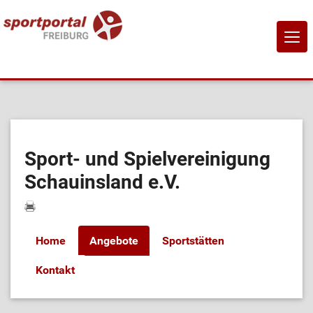
NAVI
EIN-
Home
Sportangebote
Sport- und Spielvereinigung
Schauinsland e.V.
Sportanbietende
Sportstätten
Home
Angebote
Sportstätten
Job-Börse
Kontakt
Kontakt