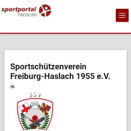
NAVI
EIN-
Home
Sportangebote
Sportschützenverein
Freiburg-Haslach 1955 e.V.
Sportanbietende
Sportstätten
Job-Börse
Kontakt