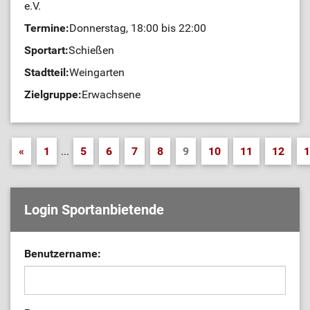
e.V.
Termine:
Donnerstag, 18:00 bis 22:00
Sportart:
Schießen
Stadtteil:
Weingarten
Zielgruppe:
Erwachsene
«
1
...
5
6
7
8
9
10
11
12
1
Login Sportanbietende
Benutzername: