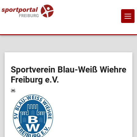
NAVI
EIN-
Home
Sportangebote
Sportverein Blau-Weiß Wiehre
Freiburg e.V.
Sportanbietende
Sportstätten
Job-Börse
Kontakt