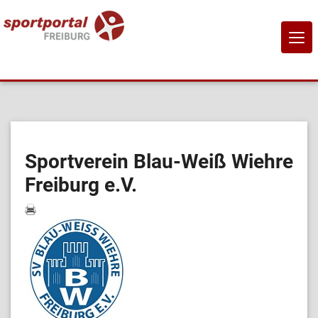
NAVI
EIN-
Home
Sportangebote
Sportverein Blau-Weiß Wiehre
Freiburg e.V.
Sportanbietende
Sportstätten
Job-Börse
Kontakt