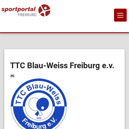
NAVI
EIN-
Home
Sportangebote
TTC Blau-Weiss Freiburg e.v.
Sportanbietende
Sportstätten
Job-Börse
Kontakt