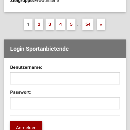
Zielgruppe:
Erwachsene
1
2
3
4
5
...
54
»
Login Sportanbietende
Benutzername:
Passwort: