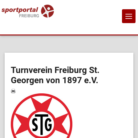
NAVI
EIN-
Home
Sportangebote
Turnverein Freiburg St.
Georgen von 1897 e.V.
Sportanbietende
Sportstätten
Job-Börse
Kontakt