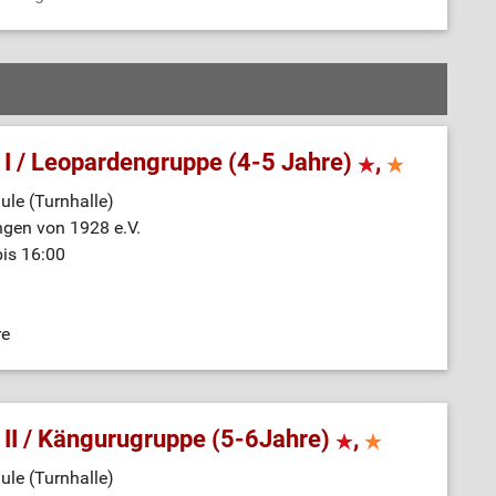
 I / Leopardengruppe (4-5 Jahre)
,
le (Turnhalle)
ngen von 1928 e.V.
bis 16:00
re
 II / Kängurugruppe (5-6Jahre)
,
le (Turnhalle)