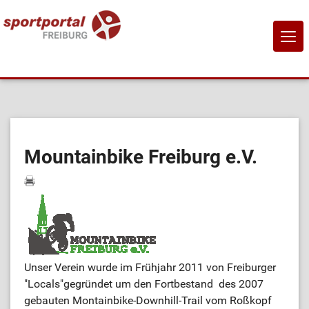
NAVI
EIN-
Home
Sportangebote
Mountainbike Freiburg e.V.
Sportanbietende
Sportstätten
Job-Börse
Unser Verein wurde im Frühjahr 2011 von Freiburger
"Locals"gegründet um den Fortbestand des 2007
gebauten Montainbike-Downhill-Trail vom Roßkopf
Kontakt