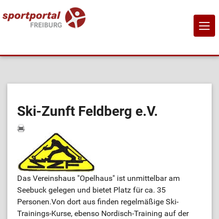
NAVI
EIN-
Home
Sportangebote
Ski-Zunft Feldberg e.V.
Sportanbietende
Sportstätten
Das Vereinshaus "Opelhaus" ist unmittelbar am
Job-Börse
Seebuck gelegen und bietet Platz für ca. 35
Personen.Von dort aus finden regelmäßige Ski-
Kontakt
Trainings-Kurse, ebenso Nordisch-Training auf der