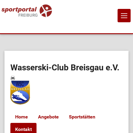
NAVI
EIN-
Home
Sportangebote
Wasserski-Club Breisgau e.V.
Sportanbietende
Sportstätten
Job-Börse
Home
Angebote
Sportstätten
Kontakt
Kontakt