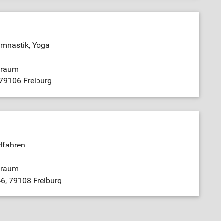
ymnastik, Yoga
sraum
 79106 Freiburg
dfahren
sraum
46, 79108 Freiburg