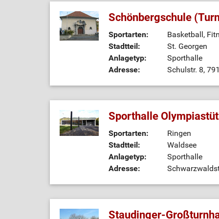
Schönbergschule (Turn
Sportarten:
Basketball, Fi
Stadtteil:
St. Georgen
Anlagetyp:
Sporthalle
Adresse:
Schulstr. 8, 79
Sporthalle Olympiastü
Sportarten:
Ringen
Stadtteil:
Waldsee
Anlagetyp:
Sporthalle
Adresse:
Schwarzwaldstr
Staudinger-Großturnhal