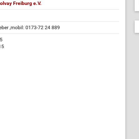
olvay Freiburg e.V.
leber
,mobil: 0173-72 24 889
15
15