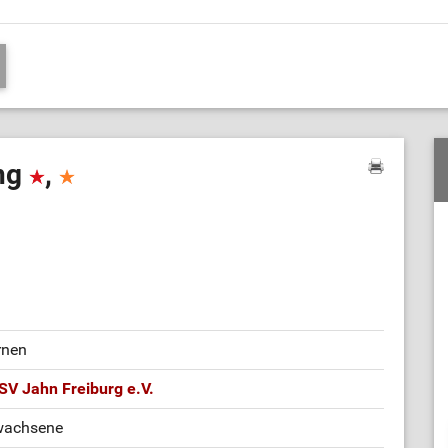
ing
,
rnen
SV Jahn Freiburg e.V.
wachsene