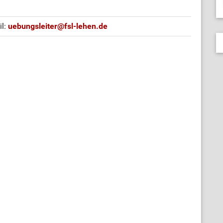
il:
uebungsleiter
@
fsl-lehen.de