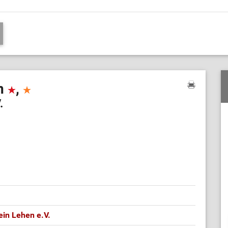
en
,
.
ein Lehen e.V.