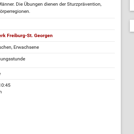
änner. Die Übungen dienen der Sturzprävention,
Körperregionen.
rk Freiburg-St. Georgen
schen, Erwachsene
bungsstunde
e
10:45
h