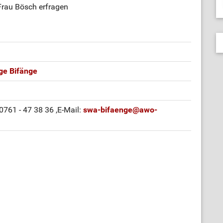
 Frau Bösch erfragen
e Bifänge
 0761 - 47 38 36
,E-Mail:
swa-bifaenge
@
awo-