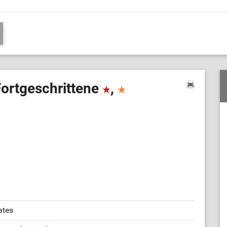
Fortgeschrittene
,
ates