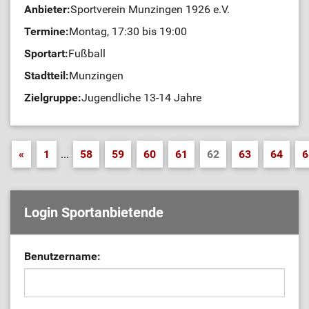
Anbieter:
Sportverein Munzingen 1926 e.V.
Termine:
Montag, 17:30 bis 19:00
Sportart:
Fußball
Stadtteil:
Munzingen
Zielgruppe:
Jugendliche 13-14 Jahre
«
1
...
58
59
60
61
62
63
64
6
Login Sportanbietende
Benutzername: