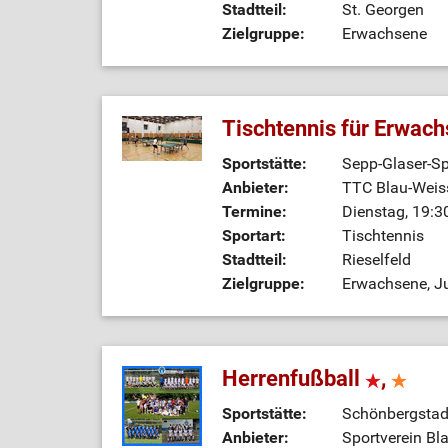
Stadtteil:
St. Georgen
Zielgruppe:
Erwachsene
Tischtennis für Erwac
Sportstätte:
Sepp-Glaser-Sp
Anbieter:
TTC Blau-Weiss
Termine:
Dienstag, 19:3
Sportart:
Tischtennis
Stadtteil:
Rieselfeld
Zielgruppe:
Erwachsene, J
Herrenfußball
,
Sportstätte:
Schönbergstadi
Anbieter:
Sportverein Bl