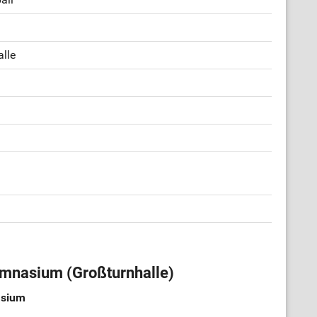
u
alle
mnasium (Großturnhalle)
asium