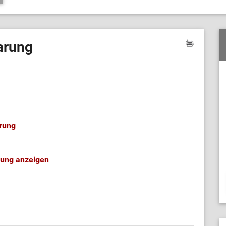
barung
arung
arung anzeigen