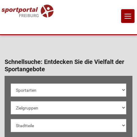
NAVI
EIN-
Home
Schnellsuche:
Entdecken Sie die Vielfalt der
Sportangebote
Sportangebote
Sportanbietende
Sportstätten
Job-Börse
Kontakt